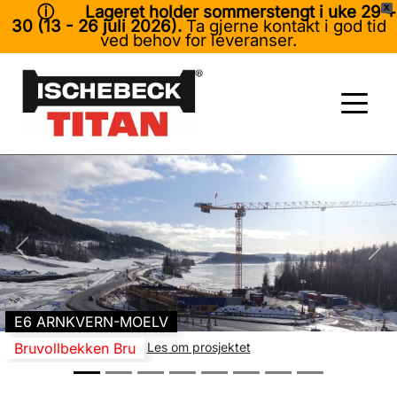
ⓘ Lageret holder sommerstengt i uke 29 +
X
30 (13 - 26 juli 2026).
Ta gjerne kontakt i god tid
ved behov for leveranser.
E6 ARNKVERN-MOELV
Bruvollbekken Bru
Les om prosjektet